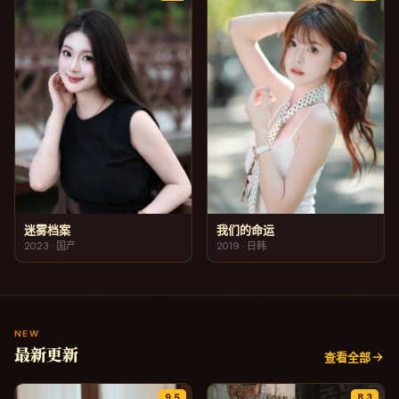
迷雾档案
我们的命运
2023
·
国产
2019
·
日韩
NEW
最新更新
查看全部
9.5
8.3