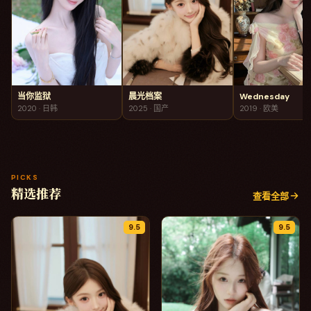
当你监狱
晨光档案
Wednesday
2020
·
日韩
2025
·
国产
2019
·
欧美
PICKS
精选推荐
查看全部
9.5
9.5