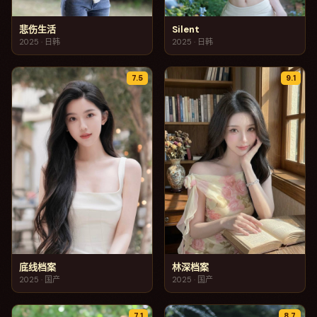
悲伤生活
Silent
2025
·
日韩
2025
·
日韩
7.5
9.1
底线档案
林深档案
2025
·
国产
2025
·
国产
7.1
8.7