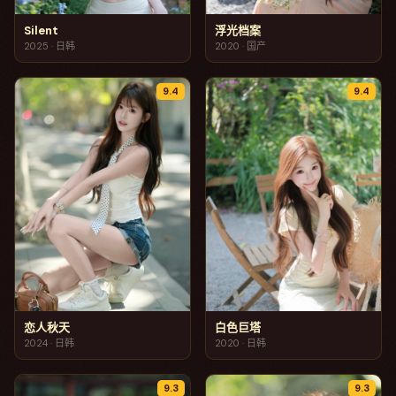
Silent
浮光档案
2025
·
日韩
2020
·
国产
9.4
9.4
恋人秋天
白色巨塔
2024
·
日韩
2020
·
日韩
9.3
9.3