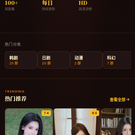
100
+
每日
HD
晨光档案
部剧集
持续更新
高清流畅
9.5
2025
·
家庭
·
中国大陆
热门分类
韩剧
日剧
动漫
科幻
25
部
20
部
2
部
7
部
TRENDING
热门推荐
查看全部
7.4
9.5