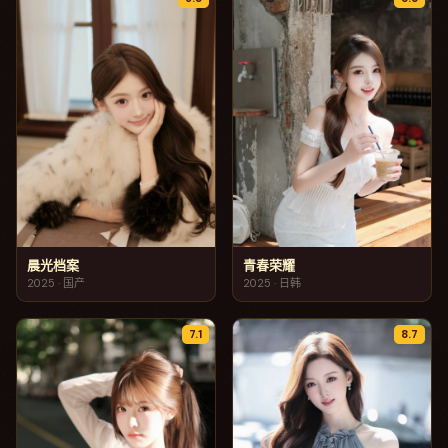
晨光档案
青春荣耀
2025
·
国产
2025
·
日韩
7.1
8.7