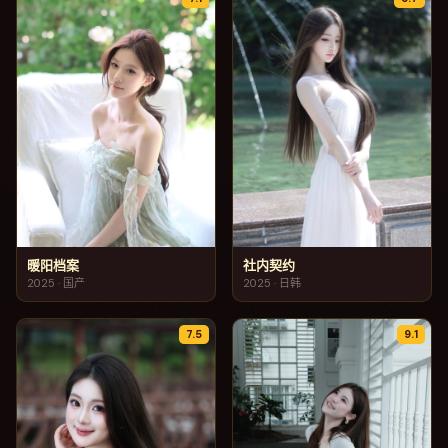
暖阳档案
社内契约
2025
·
国产
2025
·
日韩
7.5
9.1