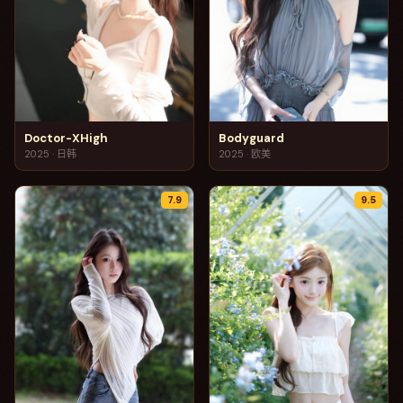
Doctor-XHigh
Bodyguard
2025
·
日韩
2025
·
欧美
7.9
9.5