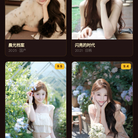
晨光档案
闪亮的时代
2025
·
国产
2021
·
日韩
9.5
9.4