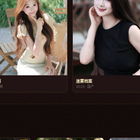
塔
迷雾档案
韩
2023
·
国产