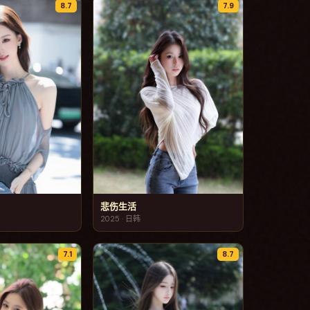
8.7
7.9
悲伤生活
2025
·
日韩
7.1
8.7