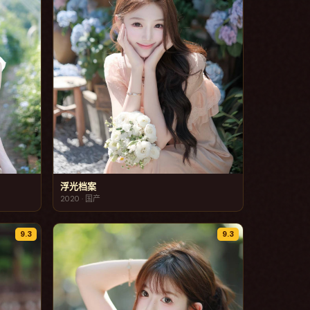
浮光档案
2020
·
国产
9.3
9.3