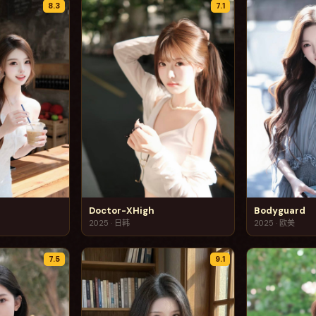
8.3
7.1
Doctor-XHigh
Bodyguard
2025
·
日韩
2025
·
欧美
7.5
9.1