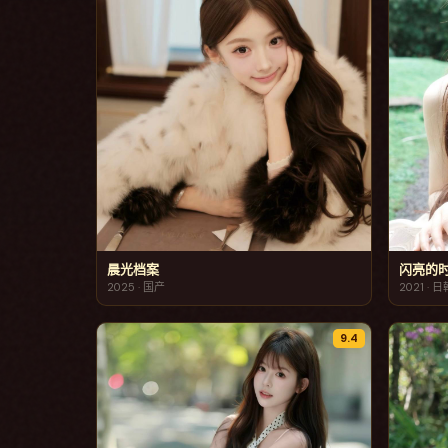
晨光档案
闪亮的
2025
·
国产
2021
·
日
9.4