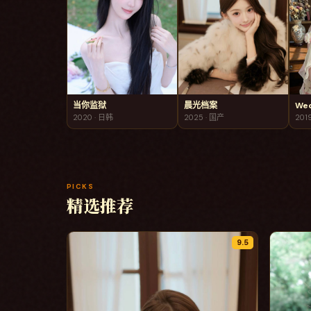
当你监狱
晨光档案
We
2020
·
日韩
2025
·
国产
201
PICKS
精选推荐
9.5