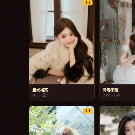
9.5
晨光档案
青春荣耀
2025
·
国产
2025
·
日韩
9.5