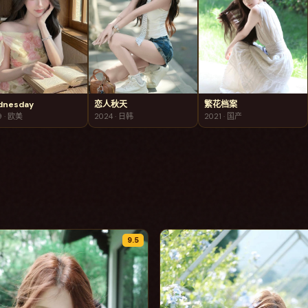
dnesday
恋人秋天
繁花档案
9
·
欧美
2024
·
日韩
2021
·
国产
9.5