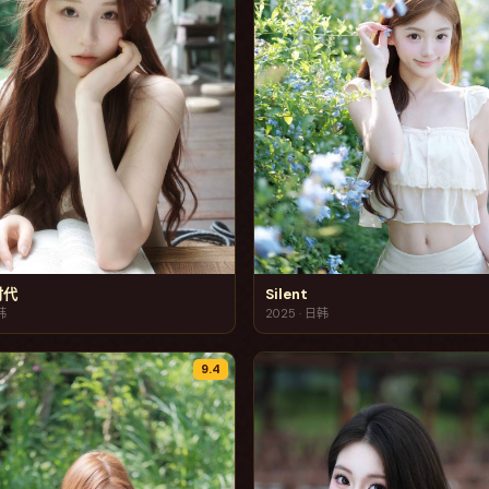
时代
Silent
韩
2025
·
日韩
9.4