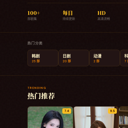
100
+
每日
HD
部剧集
持续更新
高清流畅
热门分类
韩剧
日剧
动漫
25
部
20
部
2
部
7
TRENDING
热门推荐
7.4
9.5