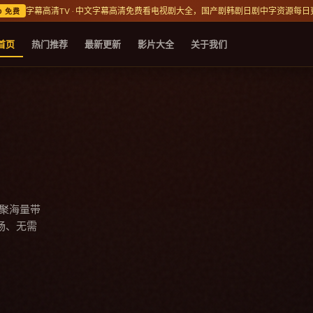
字幕高清TV · 中文字幕高清免费看电视剧大全，国产剧韩剧日剧中字资源每日
D 免费
首页
热门推荐
最新更新
影片大全
关于我们
今日精选
晨光档案
聚海量带
2025
·
家庭
·
中国
畅、无需