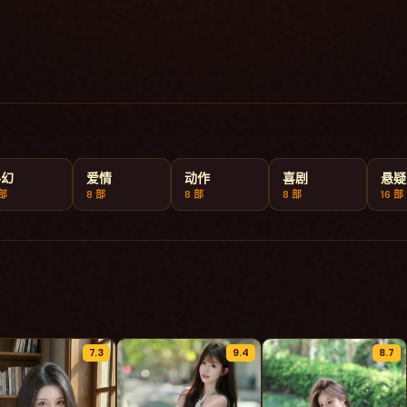
科幻
爱情
动作
喜剧
悬疑
部
8
部
8
部
8
部
16
部
7.3
9.4
8.7