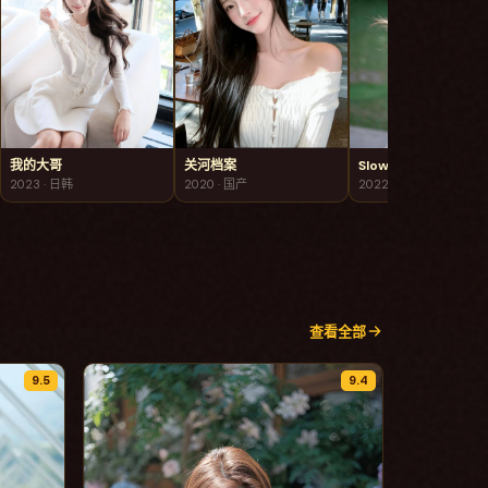
我的大哥
关河档案
Slow Horses
2023
·
日韩
2020
·
国产
2022
·
欧美
查看全部
9.5
9.4